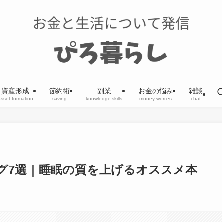
資産形成
節約術
副業
お金の悩み
雑談
sset formation
saving
knowledge-skills
money worries
chat
グ7選｜睡眠の質を上げるオススメ本